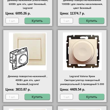
Диммер нажимной (кнопочный)
Диммер поворотно-нажимной
600Вт для л/н, цвет Бежевый,
1000Вт для лампы накаливания,
Legrand
цвет Бежевый
Цена:
6095.26 р.
Цена:
11374.7 р.
Купить
Купить
Диммер поворотно-нажимной ,
Legrand Valena Крем
400Вт для л/н, цвет
Светорегулятор поворотный
Бежевый,Legrand
универсальный 2-проводный 5-300
Вт
Цена:
3833.87 р.
Цена:
4409.54 р.
Купить
Купить