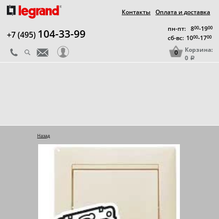
Контакты
Оплата и доставка
пн-пт:
8
00
-19
00
104-33-99
+7 (495)
сб-вс:
10
00
-17
00
Корзина:
0
0
a
Назад