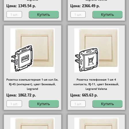
Цена:
1345.54 р.
Цена:
2366.49 р.
Купить
Купить
Розетка компьютерная 1-ая кат.5е,
Розетка телефонная 1-ая 4
RJ-45 (интернет), цвет Бежевый,
контакта, RJ-11, цвет Бежевый,
Legrand
Legrand Valena
Цена:
1862.72 р.
Цена:
665.63 р.
Купить
Купить