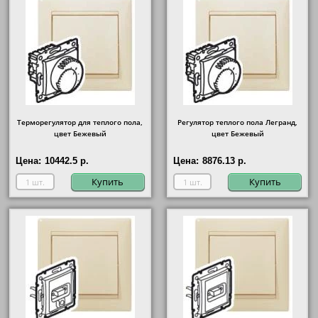
Терморегулятор для теплого пола,
Регулятор теплого пола Легранд,
цвет Бежевый
цвет Бежевый
Цена:
10442.5 р.
Цена:
8876.13 р.
Купить
Купить