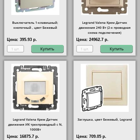
Выключатель 1-клавишный;
Legrand Valena Крем Датчик
кнопочный , цвет Бежевый
движения 240 Вт (2-х проводная
схема подключения)
Цена:
395.93 р.
Цена:
24962.7 р.
Купить
Купить
Legrand Valena Крем Датчик
Заглушка, цвет Бежевый, Legrand
движения ИК трехпроводный с N,
1000Вт
Цена:
16875.7 р.
Цена:
709.05 р.