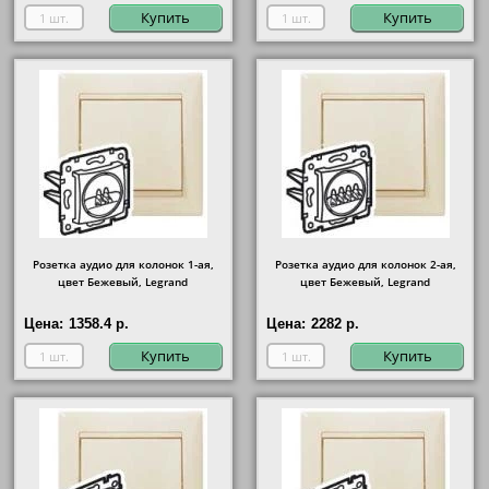
Купить
Купить
Розетка аудио для колонок 1-ая,
Розетка аудио для колонок 2-ая,
цвет Бежевый, Legrand
цвет Бежевый, Legrand
Цена:
1358.4 р.
Цена:
2282 р.
Купить
Купить