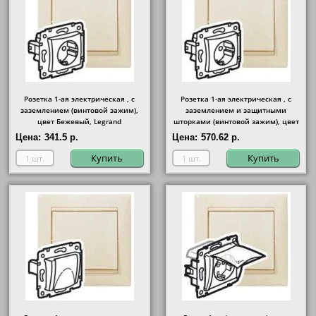
Розетка 1-ая электрическая , с
Розетка 1-ая электрическая , с
заземлением (винтовой зажим),
заземлением и защитными
цвет Бежевый, Legrand
шторками (винтовой зажим), цвет
Бежевый, Legrand
Цена:
341.5 р.
Цена:
570.62 р.
Купить
Купить