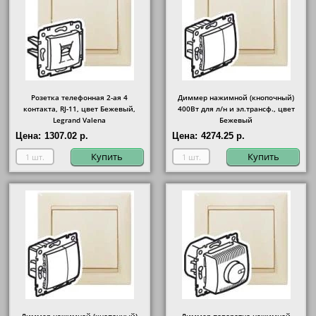
Розетка телефонная 2-ая 4
Диммер нажимной (кнопочный)
контакта, RJ-11, цвет Бежевый,
400Вт для л/н и эл.трансф., цвет
Legrand Valena
Бежевый
Цена:
1307.02 р.
Цена:
4274.25 р.
Купить
Купить