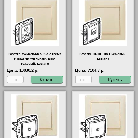
Розетка аудио/видео RCA с тремя
Розетка HDMI, цвет Бежевый,
гнездами "тюльпан", цвет
Legrand
Бежевый, Legrand
Цена:
10030.2 р.
Цена:
7104.7 р.
Купить
Купить