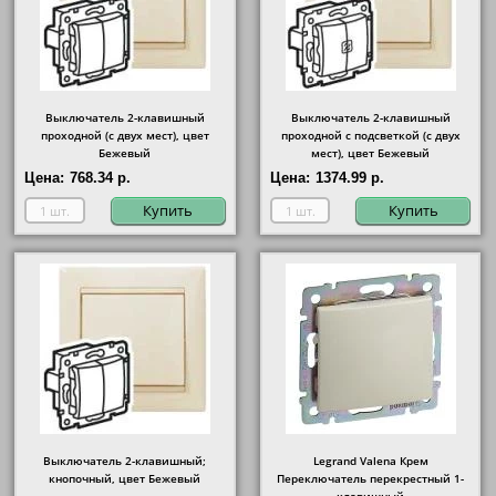
Выключатель 2-клавишный
Выключатель 2-клавишный
проходной (с двух мест), цвет
проходной с подсветкой (с двух
Бежевый
мест), цвет Бежевый
Цена:
768.34 р.
Цена:
1374.99 р.
Купить
Купить
Выключатель 2-клавишный;
Legrand Valena Крем
кнопочный, цвет Бежевый
Переключатель перекрестный 1-