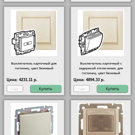
Выключатель карточный для
Выключатель карточный с
гостиниц, цвет Бежевый
задержкой отключения, для
гостиниц, цвет Бежевый
Цена:
4231.11 р.
Цена:
4894.33 р.
Купить
Купить