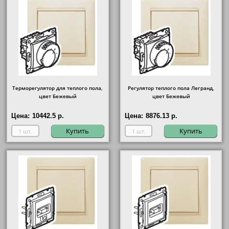
Терморегулятор для теплого пола,
Регулятор теплого пола Легранд,
цвет Бежевый
цвет Бежевый
Цена:
10442.5 р.
Цена:
8876.13 р.
Купить
Купить