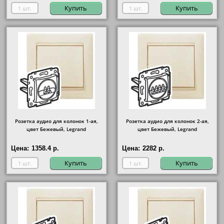
Купить
Купить
Розетка аудио для колонок 1-ая,
Розетка аудио для колонок 2-ая,
цвет Бежевый, Legrand
цвет Бежевый, Legrand
Цена:
1358.4 р.
Цена:
2282 р.
Купить
Купить