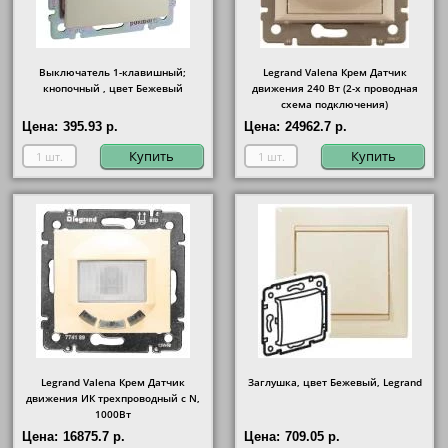
Выключатель 1-клавишный;
Legrand Valena Крем Датчик
кнопочный , цвет Бежевый
движения 240 Вт (2-х проводная
схема подключения)
Цена:
395.93 р.
Цена:
24962.7 р.
Купить
Купить
Legrand Valena Крем Датчик
Заглушка, цвет Бежевый, Legrand
движения ИК трехпроводный с N,
1000Вт
Цена:
16875.7 р.
Цена:
709.05 р.