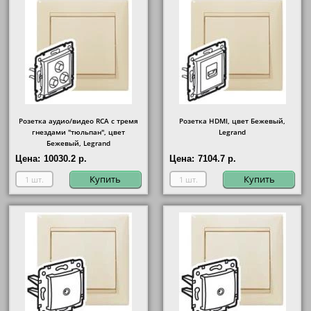
Розетка аудио/видео RCA с тремя
Розетка HDMI, цвет Бежевый,
гнездами "тюльпан", цвет
Legrand
Бежевый, Legrand
Цена:
10030.2 р.
Цена:
7104.7 р.
Купить
Купить