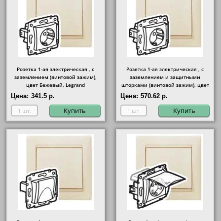
Розетка 1-ая электрическая , с
Розетка 1-ая электрическая , с
заземлением (винтовой зажим),
заземлением и защитными
цвет Бежевый, Legrand
шторками (винтовой зажим), цвет
Бежевый, Legrand
Цена:
341.5 р.
Цена:
570.62 р.
Купить
Купить