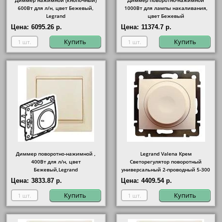
Диммер нажимной (кнопочный)
Диммер поворотно-нажимной
600Вт для л/н, цвет Бежевый,
1000Вт для лампы накаливания,
Legrand
цвет Бежевый
Цена:
6095.26 р.
Цена:
11374.7 р.
Купить
Купить
Диммер поворотно-нажимной ,
Legrand Valena Крем
400Вт для л/н, цвет
Светорегулятор поворотный
Бежевый,Legrand
универсальный 2-проводный 5-300
Вт
Цена:
3833.87 р.
Цена:
4409.54 р.
Купить
Купить