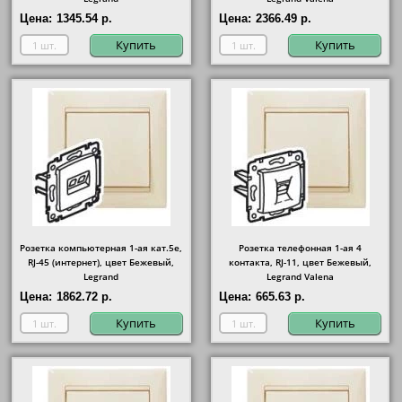
Цена:
1345.54 р.
Цена:
2366.49 р.
Купить
Купить
Розетка компьютерная 1-ая кат.5е,
Розетка телефонная 1-ая 4
RJ-45 (интернет), цвет Бежевый,
контакта, RJ-11, цвет Бежевый,
Legrand
Legrand Valena
Цена:
1862.72 р.
Цена:
665.63 р.
Купить
Купить