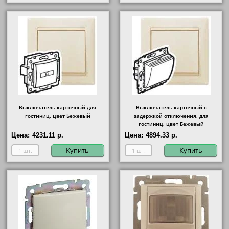
Выключатель карточный для
Выключатель карточный с
гостиниц, цвет Бежевый
задержкой отключения, для
гостиниц, цвет Бежевый
Цена:
4231.11 р.
Цена:
4894.33 р.
Купить
Купить