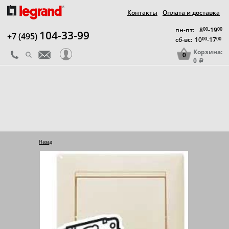
Контакты
Оплата и доставка
пн-пт:
8
00
-19
00
104-33-99
+7 (495)
сб-вс:
10
00
-17
00
Корзина:
0
0
a
Назад