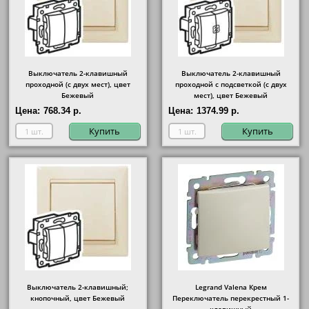
Выключатель 2-клавишный
Выключатель 2-клавишный
проходной (с двух мест), цвет
проходной с подсветкой (с двух
Бежевый
мест), цвет Бежевый
Цена:
768.34 р.
Цена:
1374.99 р.
Купить
Купить
Выключатель 2-клавишный;
Legrand Valena Крем
кнопочный, цвет Бежевый
Переключатель перекрестный 1-