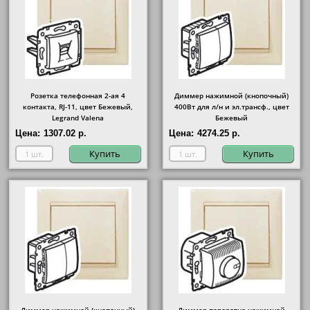
Розетка телефонная 2-ая 4
Диммер нажимной (кнопочный)
контакта, RJ-11, цвет Бежевый,
400Вт для л/н и эл.трансф., цвет
Legrand Valena
Бежевый
Цена:
1307.02 р.
Цена:
4274.25 р.
Купить
Купить