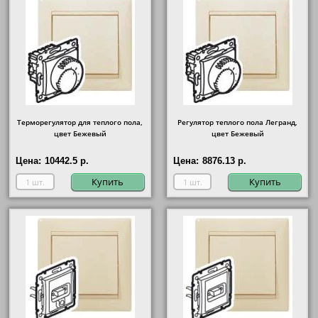
Терморегулятор для теплого пола,
Регулятор теплого пола Легранд,
цвет Бежевый
цвет Бежевый
Цена:
10442.5 р.
Цена:
8876.13 р.
Купить
Купить