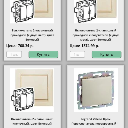
Выключатель 2-клавишный
Выключатель 2-клавишный
проходной (с двух мест), цвет
проходной с подсветкой (с двух
Бежевый
мест), цвет Бежевый
Цена:
768.34 р.
Цена:
1374.99 р.
Купить
Купить
Выключатель 2-клавишный;
Legrand Valena Крем
кнопочный, цвет Бежевый
Переключатель перекрестный 1-