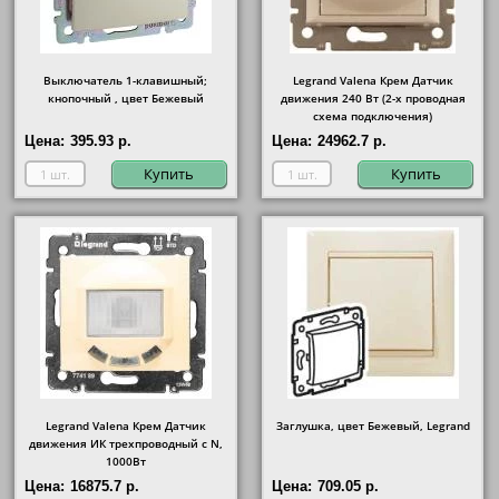
Выключатель 1-клавишный;
Legrand Valena Крем Датчик
кнопочный , цвет Бежевый
движения 240 Вт (2-х проводная
схема подключения)
Цена:
395.93 р.
Цена:
24962.7 р.
Купить
Купить
Legrand Valena Крем Датчик
Заглушка, цвет Бежевый, Legrand
движения ИК трехпроводный с N,
1000Вт
Цена:
16875.7 р.
Цена:
709.05 р.