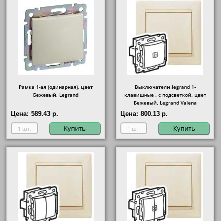
надежность и долговечность Заказывая
«Название товара» в нашем интернет-
магазине вы получаете приятные
бонусы.
Рамка 1-ая (одинарная), цвет
Выключатели legrand 1-
Бежевый, Legrand
клавишные , с подсветкой, цвет
Бежевый, Legrand Valena
Цена:
589.43 р.
Цена:
800.13 р.
Купить
Купить