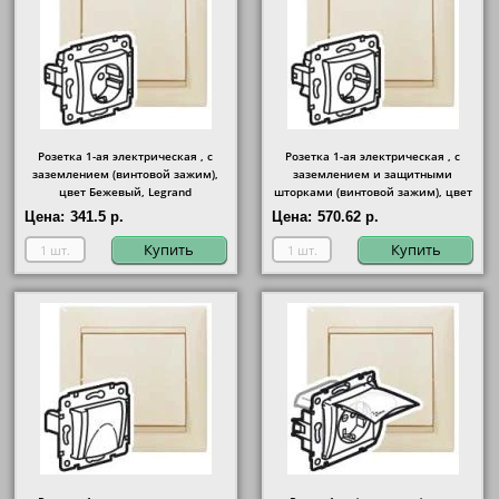
Розетка 1-ая электрическая , с
Розетка 1-ая электрическая , с
заземлением (винтовой зажим),
заземлением и защитными
цвет Бежевый, Legrand
шторками (винтовой зажим), цвет
Бежевый, Legrand
Цена:
341.5 р.
Цена:
570.62 р.
Купить
Купить