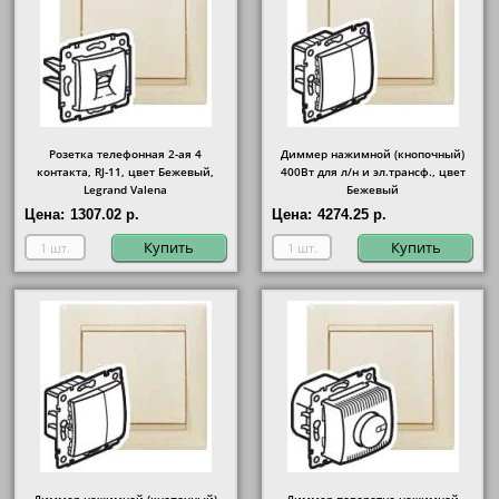
Розетка телефонная 2-ая 4
Диммер нажимной (кнопочный)
контакта, RJ-11, цвет Бежевый,
400Вт для л/н и эл.трансф., цвет
Legrand Valena
Бежевый
Цена:
1307.02 р.
Цена:
4274.25 р.
Купить
Купить