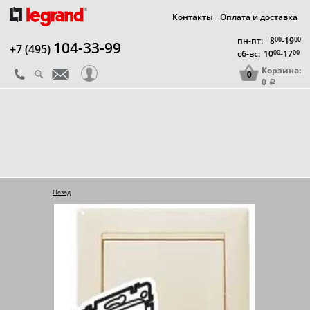
Контакты
Оплата и доставка
пн-пт:
8
00
-19
00
104-33-99
+7 (495)
сб-вс:
10
00
-17
00
Корзина:
0
0
a
Назад