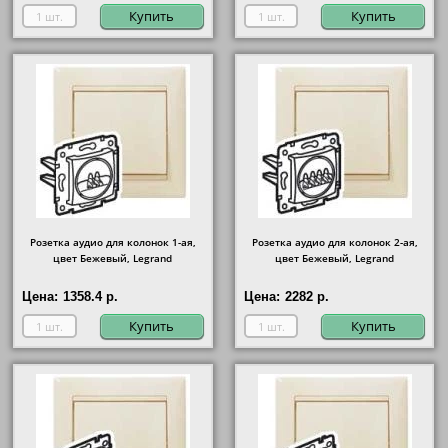
Купить
Купить
Розетка аудио для колонок 1-ая,
Розетка аудио для колонок 2-ая,
цвет Бежевый, Legrand
цвет Бежевый, Legrand
Цена:
1358.4 р.
Цена:
2282 р.
Купить
Купить