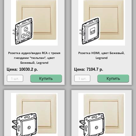
Розетка аудио/видео RCA с тремя
Розетка HDMI, цвет Бежевый,
гнездами "тюльпан", цвет
Legrand
Бежевый, Legrand
Цена:
10030.2 р.
Цена:
7104.7 р.
Купить
Купить