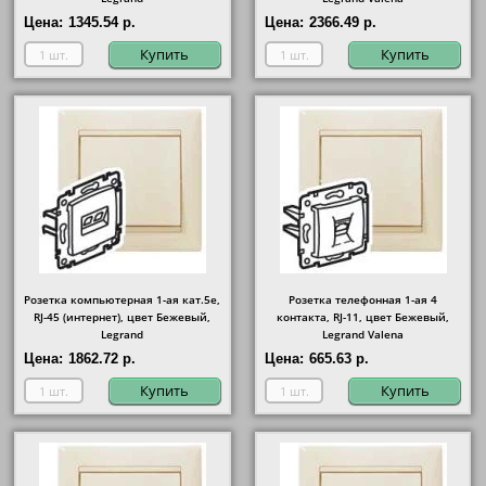
Цена:
1345.54 р.
Цена:
2366.49 р.
Купить
Купить
Розетка компьютерная 1-ая кат.5е,
Розетка телефонная 1-ая 4
RJ-45 (интернет), цвет Бежевый,
контакта, RJ-11, цвет Бежевый,
Legrand
Legrand Valena
Цена:
1862.72 р.
Цена:
665.63 р.
Купить
Купить