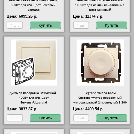
Диммер нажимной (кнопочный)
Диммер поворотно-нажимной
600Вт для л/н, цвет Бежевый,
1000Вт для лампы накаливания,
Legrand
цвет Бежевый
Цена:
6095.26 р.
Цена:
11374.7 р.
Купить
Купить
Диммер поворотно-нажимной ,
Legrand Valena Крем
400Вт для л/н, цвет
Светорегулятор поворотный
Бежевый,Legrand
универсальный 2-проводный 5-300
Вт
Цена:
3833.87 р.
Цена:
4409.54 р.
Купить
Купить