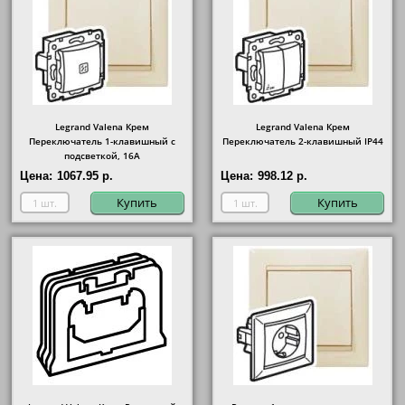
Legrand Valena Крем
Legrand Valena Крем
Переключатель 1-клавишный с
Переключатель 2-клавишный IP44
подсветкой, 16А
Цена:
1067.95 р.
Цена:
998.12 р.
Купить
Купить