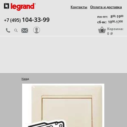
Контакты
Оплата и доставка
пн-пт:
8
00
-19
00
104-33-99
+7 (495)
сб-вс:
10
00
-17
00
Корзина:
0
0
a
Назад