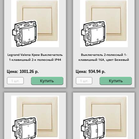
Legrand Valena Крем Выключатель
Выключатель 2-полюсный 1-
1-клавишный 2-х полюсный IP44
клавишный 16А, цвет Бежевый
Цена:
1001.26 р.
Цена:
934.94 р.
Купить
Купить