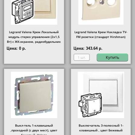
Legrand Valena Крем Локальный
Legrand Valena Крем Накладка TV-
модуль стерео управления (2х1,5
FM розетки (стандарт Hirshman)
Вт) с ЖК-экраном, радиобудильник
Цена:
0 р.
Цена:
343.64 р.
Купить
Выкл-тель 1-клавишный
Выключатель 3-полюсный 1-
,проходной (с двух мест), цвет
клавишный , цвет Бежевый