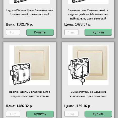
Legrand Valena Крем Выключатель
Выключатель 2-клавишный; с
1-клавишный трехполюсный
индикацией на 1-й клавише с
нейтралью, цвет Бежевый
Цена:
1502.76 р.
Цена:
1478.57 р.
Купить
Купить
Выключатель 2-клавишный; с
Выключатель со шнурком
индикацией, цвет Бежевый
кнопочный, цвет Бежевый
Цена:
1486.32 р.
Цена:
1139.16 р.
Купить
Купить