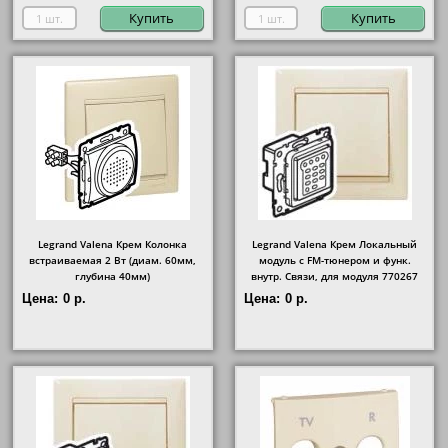
Купить
Купить
Legrand Valena Крем Колонка
Legrand Valena Крем Локальный
встраиваемая 2 Вт (диам. 60мм,
модуль с FM-тюнером и функ.
глубина 40мм)
внутр. Связи, для модуля 770267
Цена:
0 р.
Цена:
0 р.