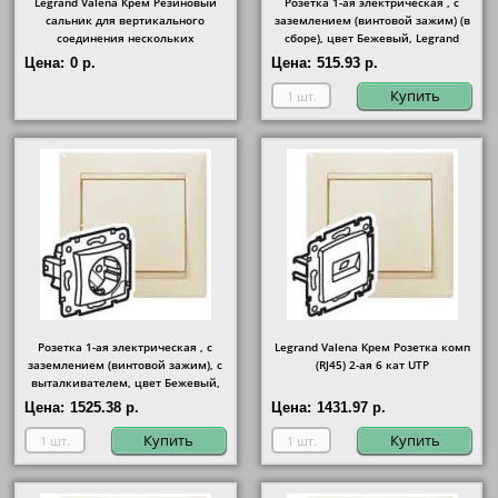
Legrand Valena Крем Резиновый
Розетка 1-ая электрическая , с
сальник для вертикального
заземлением (винтовой зажим) (в
соединения нескольких
сборе), цвет Бежевый, Legrand
подъёмных рамок
Цена:
0 р.
Цена:
515.93 р.
Купить
Розетка 1-ая электрическая , с
Legrand Valena Крем Розетка комп
заземлением (винтовой зажим), с
(RJ45) 2-ая 6 кат UTP
выталкивателем, цвет Бежевый,
Legrand
Цена:
1525.38 р.
Цена:
1431.97 р.
Купить
Купить