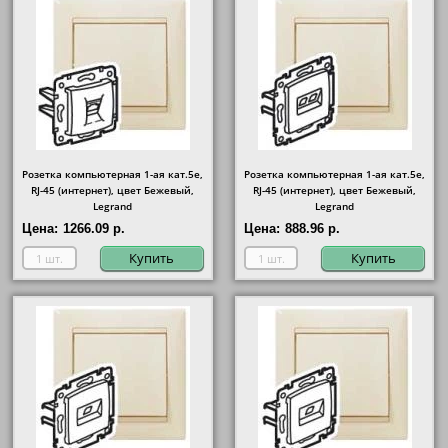
Розетка компьютерная 1-ая кат.5е,
Розетка компьютерная 1-ая кат.5е,
RJ-45 (интернет), цвет Бежевый,
RJ-45 (интернет), цвет Бежевый,
Legrand
Legrand
Цена:
1266.09 р.
Цена:
888.96 р.
Купить
Купить