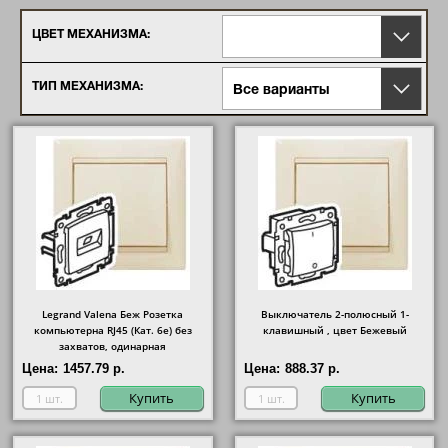
серии можно создать блок управления
освещением и электроприборами
ЦВЕТ МЕХАНИЗМА:
любой сложности, от маленькой
комнаты до огромных оупен-спейс
ТИП МЕХАНИЗМА:
Все варианты
пространств. Функциональные
возможности и дизайн выше стоимости,
которую просят за эти изделия. Цена
кстати составляет 420.48 руб. Если вы
затеяли ремонт и хотите быть уверены в
качестве, безопасности электронных
компонентов, то Выключатель 2-
полюсный 1-клавишный , цвет Бежевый,
Valena 774302 это ваш выбор. Пользуясь
товарами Legrand Valena вы можете
быть уверенными в правильности
своего выбора. Также имеется доставка
Legrand Valena Беж Розетка
Выключатель 2-полюсный 1-
по России и гарантийный срок.
компьютерна RJ45 (Кат. 6e) без
клавишный , цвет Бежевый
захватов, одинарная
Цена:
1457.79 р.
Цена:
888.37 р.
Купить
Купить