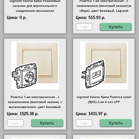
Legrand Valena Крем Резиновый
Розетка 1-ая электрическая , с
сальник для вертикального
заземлением (винтовой зажим) (в
соединения нескольких
сборе), цвет Бежевый, Legrand
подъёмных рамок
Цена:
0 р.
Цена:
515.93 р.
Купить
Розетка 1-ая электрическая , с
Legrand Valena Крем Розетка комп
заземлением (винтовой зажим), с
(RJ45) 2-ая 6 кат UTP
выталкивателем, цвет Бежевый,
Legrand
Цена:
1525.38 р.
Цена:
1431.97 р.
Купить
Купить