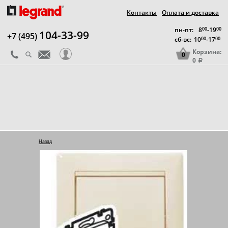
Контакты
Оплата и доставка
пн-пт:
8
00
-19
00
104-33-99
+7 (495)
сб-вс:
10
00
-17
00
Корзина:
0
0
a
Назад