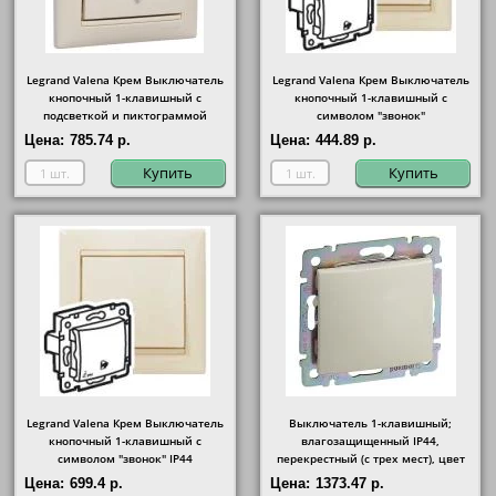
Legrand Valena Крем Выключатель
Legrand Valena Крем Выключатель
кнопочный 1-клавишный с
кнопочный 1-клавишный с
подсветкой и пиктограммой
символом "звонок"
"лампочка"
Цена:
785.74 р.
Цена:
444.89 р.
Купить
Купить
Legrand Valena Крем Выключатель
Выключатель 1-клавишный;
кнопочный 1-клавишный с
влагозащищенный IP44,
символом "звонок" IP44
перекрестный (с трех мест), цвет
Бежевый
Цена:
699.4 р.
Цена:
1373.47 р.