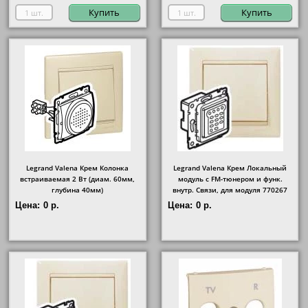
Купить
Купить
Legrand Valena Крем Колонка
Legrand Valena Крем Локальный
встраиваемая 2 Вт (диам. 60мм,
модуль с FM-тюнером и функ.
глубина 40мм)
внутр. Связи, для модуля 770267
Цена:
0 р.
Цена:
0 р.