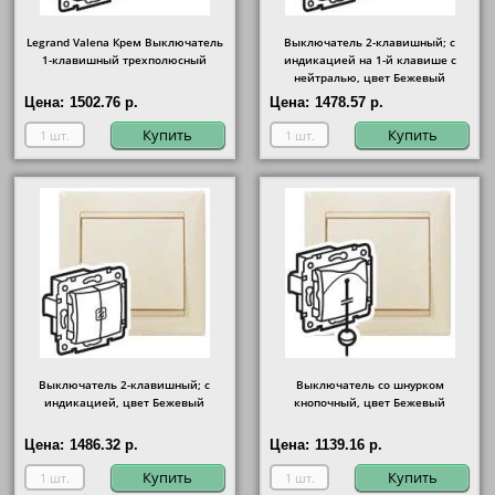
Legrand Valena Крем Выключатель
Выключатель 2-клавишный; с
1-клавишный трехполюсный
индикацией на 1-й клавише с
нейтралью, цвет Бежевый
Цена:
1502.76 р.
Цена:
1478.57 р.
Купить
Купить
Выключатель 2-клавишный; с
Выключатель со шнурком
индикацией, цвет Бежевый
кнопочный, цвет Бежевый
Цена:
1486.32 р.
Цена:
1139.16 р.
Купить
Купить