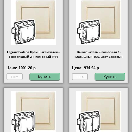
Legrand Valena Крем Выключатель
Выключатель 2-полюсный 1-
1-клавишный 2-х полюсный IP44
клавишный 16А, цвет Бежевый
Цена:
1001.26 р.
Цена:
934.94 р.
Купить
Купить