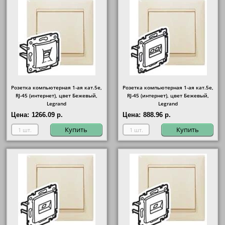
Розетка компьютерная 1-ая кат.5е,
Розетка компьютерная 1-ая кат.5е,
RJ-45 (интернет), цвет Бежевый,
RJ-45 (интернет), цвет Бежевый,
Legrand
Legrand
Цена:
1266.09 р.
Цена:
888.96 р.
Купить
Купить