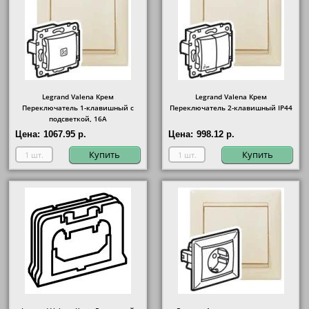
Legrand Valena Крем
Legrand Valena Крем
Переключатель 1-клавишный с
Переключатель 2-клавишный IP44
подсветкой, 16А
Цена:
1067.95 р.
Цена:
998.12 р.
Купить
Купить