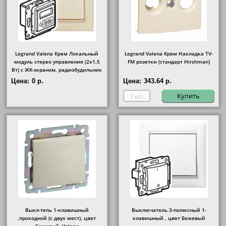
Legrand Valena Крем Локальный
Legrand Valena Крем Накладка TV-
модуль стерео управления (2х1,5
FM розетки (стандарт Hirshman)
Вт) с ЖК-экраном, радиобудильник
Цена:
0 р.
Цена:
343.64 р.
Купить
Выкл-тель 1-клавишный
Выключатель 3-полюсный 1-
,проходной (с двух мест), цвет
клавишный , цвет Бежевый