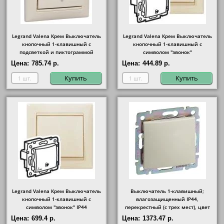
Legrand Valena Крем Выключатель
Legrand Valena Крем Выключатель
кнопочный 1-клавишный с
кнопочный 1-клавишный с
подсветкой и пиктограммой
символом "звонок"
"лампочка"
Цена:
785.74 р.
Цена:
444.89 р.
Купить
Купить
Legrand Valena Крем Выключатель
Выключатель 1-клавишный;
кнопочный 1-клавишный с
влагозащищенный IP44,
символом "звонок" IP44
перекрестный (с трех мест), цвет
Бежевый
Цена:
699.4 р.
Цена:
1373.47 р.