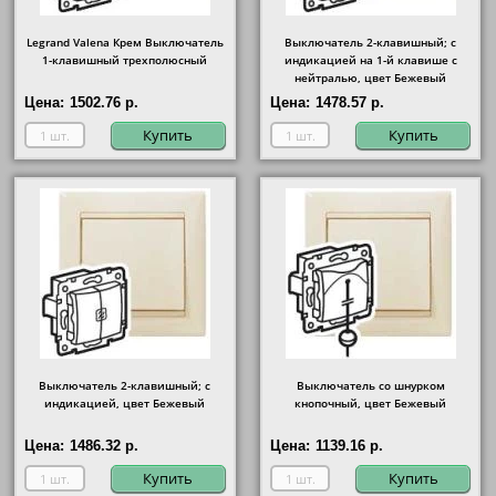
Legrand Valena Крем Выключатель
Выключатель 2-клавишный; с
1-клавишный трехполюсный
индикацией на 1-й клавише с
нейтралью, цвет Бежевый
Цена:
1502.76 р.
Цена:
1478.57 р.
Купить
Купить
Выключатель 2-клавишный; с
Выключатель со шнурком
индикацией, цвет Бежевый
кнопочный, цвет Бежевый
Цена:
1486.32 р.
Цена:
1139.16 р.
Купить
Купить