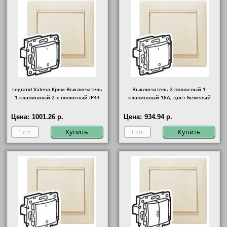
Legrand Valena Крем Выключатель
Выключатель 2-полюсный 1-
1-клавишный 2-х полюсный IP44
клавишный 16А, цвет Бежевый
Цена:
1001.26 р.
Цена:
934.94 р.
Купить
Купить