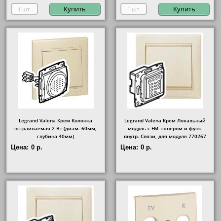
Купить
Купить
Legrand Valena Крем Колонка
Legrand Valena Крем Локальный
встраиваемая 2 Вт (диам. 60мм,
модуль с FM-тюнером и функ.
глубина 40мм)
внутр. Связи, для модуля 770267
Цена:
0 р.
Цена:
0 р.