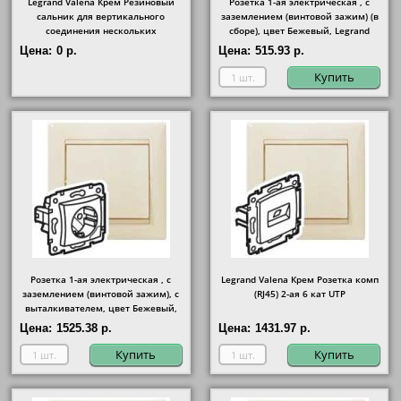
Legrand Valena Крем Резиновый
Розетка 1-ая электрическая , с
сальник для вертикального
заземлением (винтовой зажим) (в
соединения нескольких
сборе), цвет Бежевый, Legrand
подъёмных рамок
Цена:
0 р.
Цена:
515.93 р.
Купить
Розетка 1-ая электрическая , с
Legrand Valena Крем Розетка комп
заземлением (винтовой зажим), с
(RJ45) 2-ая 6 кат UTP
выталкивателем, цвет Бежевый,
Legrand
Цена:
1525.38 р.
Цена:
1431.97 р.
Купить
Купить