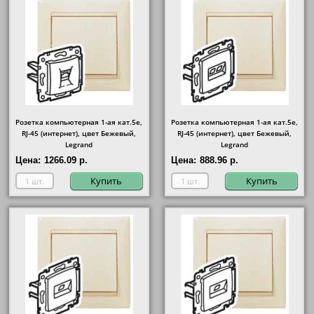
Розетка компьютерная 1-ая кат.5е,
Розетка компьютерная 1-ая кат.5е,
RJ-45 (интернет), цвет Бежевый,
RJ-45 (интернет), цвет Бежевый,
Legrand
Legrand
Цена:
1266.09 р.
Цена:
888.96 р.
Купить
Купить