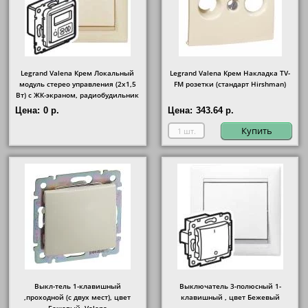
Legrand Valena Крем Локальный
Legrand Valena Крем Накладка TV-
модуль стерео управления (2х1,5
FM розетки (стандарт Hirshman)
Вт) с ЖК-экраном, радиобудильник
Цена:
0 р.
Цена:
343.64 р.
Купить
Выкл-тель 1-клавишный
Выключатель 3-полюсный 1-
,проходной (с двух мест), цвет
клавишный , цвет Бежевый