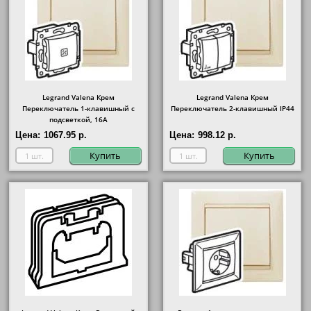
Legrand Valena Крем
Legrand Valena Крем
Переключатель 1-клавишный с
Переключатель 2-клавишный IP44
подсветкой, 16А
Цена:
1067.95 р.
Цена:
998.12 р.
Купить
Купить