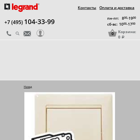
Контакты
Оплата и доставка
пн-пт:
8
00
-19
00
104-33-99
+7 (495)
сб-вс:
10
00
-17
00
Корзина:
0
0
a
Назад