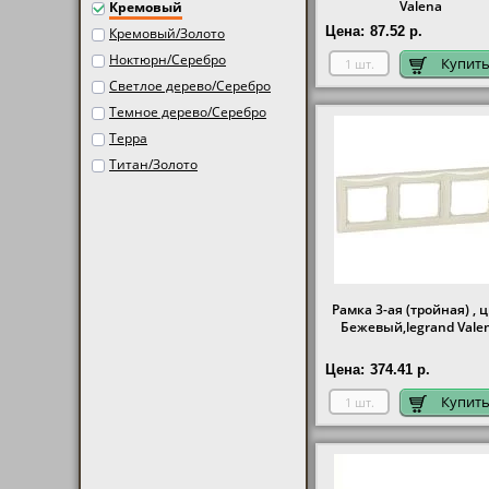
Valena
Кремовый
Цена:
87.52 р.
Кремовый/Золото
Ноктюрн/Серебро
Купит
Светлое дерево/Серебро
Темное дерево/Серебро
Терра
Титан/Золото
Рамка 3-ая (тройная) , 
Бежевый,legrand Vale
Цена:
374.41 р.
Купит