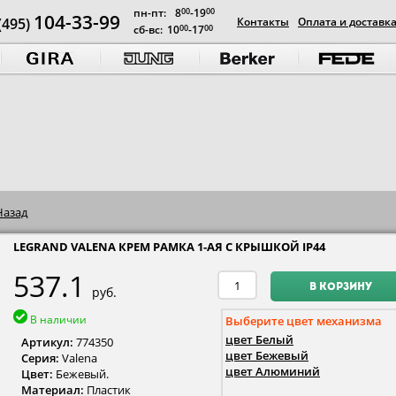
пн-пт:
8
00
-19
00
104-33-99
(495)
Контакты
Оплата и доставк
сб-вс:
10
00
-17
00
Назад
LEGRAND VALENA КРЕМ РАМКА 1-АЯ С КРЫШКОЙ IP44
537.1
В КОРЗИНУ
руб.
В наличии
Выберите цвет механизма
цвет Белый
Артикул:
774350
цвет Бежевый
Серия:
Valena
цвет Алюминий
Цвет:
Бежевый.
Материал:
Пластик