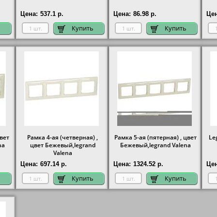
Цена:
537.1 р.
Цена:
86.98 р.
Цен
ь
Купить
Купить
цвет
Рамка 4-ая (четверная) ,
Рамка 5-ая (пятерная) , цвет
Le
na
цвет Бежевый,legrand
Бежевый,legrand Valena
Valena
Цена:
697.14 р.
Цена:
1324.52 р.
Цен
ь
Купить
Купить