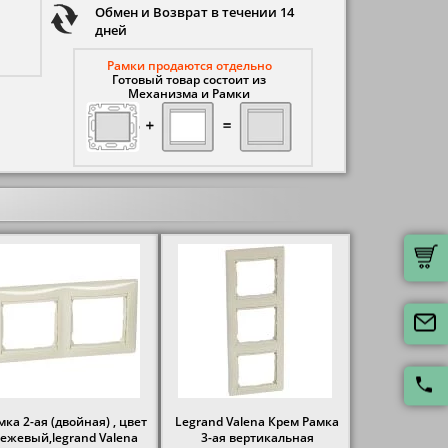
Обмен и Возврат в течении 14
дней
Рамки продаются отдельно
Готовый товар состоит из
Механизма и Рамки
мка 2-ая (двойная) , цвет
Legrand Valena Крем Рамка
ежевый,legrand Valena
3-ая вертикальная