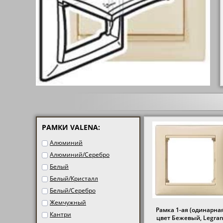
РАМКИ VALENA:
Алюминий
Алюминий/Серебро
Белый
Белый/Кристалл
Белый/Серебро
Жемчужный
Рамка 1-ая (одинарная
Кантри
цвет Бежевый, Legra